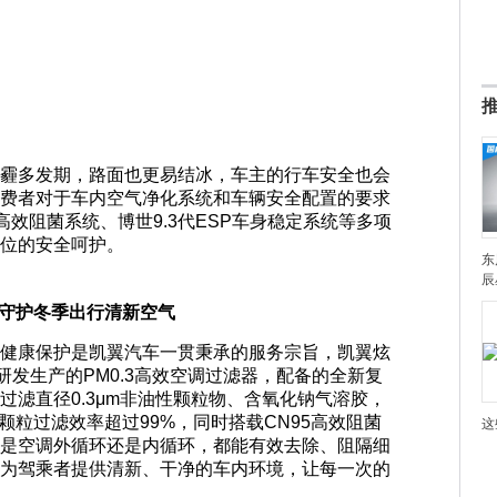
霾多发期，路面也更易结冰，车主的行车安全也会
费者对于车内空气净化系统和车辆安全配置的要求
高效阻菌系统、博世9.3代ESP车身稳定系统等多项
位的安全呵护。
东
辰
 守护冬季出行清新空气
健康保护是凯翼汽车一贯秉承的服务宗旨，凯翼炫
研发生产的PM0.3高效空调过滤器，配备的全新复
过滤直径0.3μm非油性颗粒物、含氧化钠气溶胶，
磨颗粒过滤效率超过99%，同时搭载CN95高效阻菌
这
是空调外循环还是内循环，都能有效去除、阻隔细
为驾乘者提供清新、干净的车内环境，让每一次的