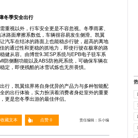
障冬季安全出行
需重视以外，行车安全更是不容忽视。冬季雨雾、
结冰路面摩擦系数低，车辆很容易发生侧滑。凯翼
让汽车在结冰的路面上也能稳步行驶，超高的离地
拥有更佳的通过性和更稳的抓地力，即使行驶在极寒的路
健从容。由博世9.3ESP系统与EPB电子驻车系
MI防侧翻功能以及ABS防抱死系统，可确保车辆在
稳定，即便残酷的冰雪试炼也无所畏惧。
出行，凯翼炫界将自身优异的产品力与多种智能配
全的出行体验，实力扮演着消费者身处室外的重要
，更是您冬季出游的最佳伴侣。
收藏文本
点赞
0
责任编辑：乐小编