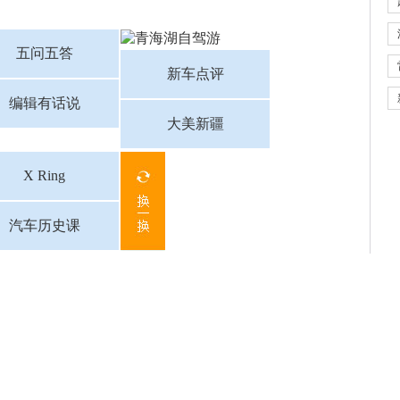
五问五答
新车点评
编辑有话说
大美新疆
X Ring
汽车历史课