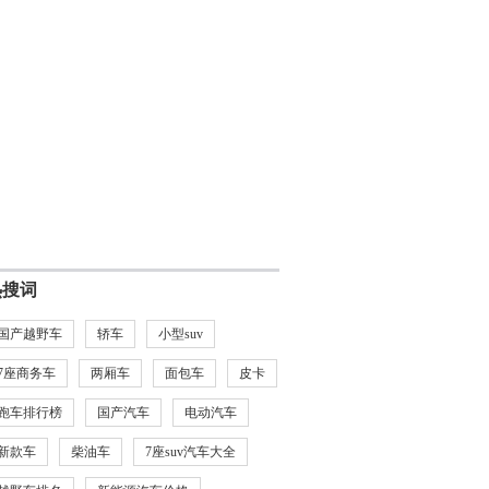
热搜词
国产越野车
轿车
小型suv
7座商务车
两厢车
面包车
皮卡
跑车排行榜
国产汽车
电动汽车
新款车
柴油车
7座suv汽车大全