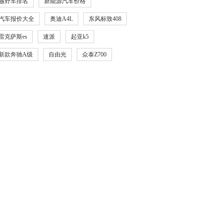
越野车排名
新能源汽车价格
汽车报价大全
奥迪A4L
东风标致408
雷克萨斯es
速派
起亚k5
新款奔驰A级
自由光
众泰Z700