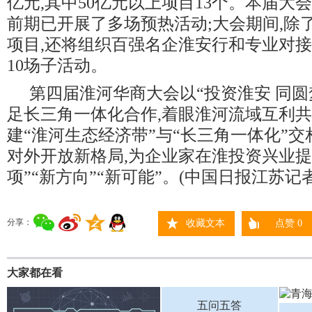
亿元,其中50亿元以上项目13个。本届大
前期已开展了多场预热活动;大会期间,除
项目,还将组织百强名企淮安行和专业对
10场子活动。
第四届淮河华商大会以“投资淮安 同圆
足长三角一体化合作,着眼淮河流域互利共
建“淮河生态经济带”与“长三角一体化”
对外开放新格局,为企业家在淮投资兴业提
项”“新方向”“新可能”。(中国日报江苏记者
分享：
收藏文本
点赞
0
大家都在看
五问五答