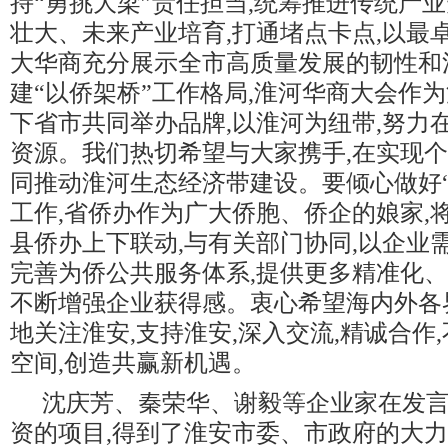
持“勇挑大梁”责任担当,统筹推进传统产
壮大、未来产业培育,打通堵点卡点,以最
大华商充分展示全市高质量发展的韧性和
建“以侨架桥”工作格局,淮河华商大会作
下省市共同举办品牌,以淮河为纽带,努力
资源。我们热切希望与大家携手,在实现
同推动淮河生态经济带建设。要倾心做好“
工作,省侨办作为广大侨胞、侨企的娘家,
县侨办上下联动,与有关部门协同,以企业
完善为侨公共服务体系,提供更多精准化、
不断增强企业获得感。衷心希望海内外各
地关注淮安,支持淮安,深入交流,精诚合作
空间,创造共赢新机遇。
沈庆芳、秦荣华、谢毅等企业家在发言
资的项目,得到了淮安市委、市政府的大力