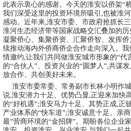
此表示衷心的感谢。今天的淮安以侨架“桥”
我们深受这里的投资环境所吸引,也被淮
感动。近年来,淮安市委、市政府抢抓长
淮河生态经济带等国家战略交汇叠加的历
凝聚侨心、集聚侨资、汇聚侨智、发挥侨
续推动海内外侨商侨企合作走向深入。我
情邀约,让我们共同做淮安城市形象的“代
的“合伙人”、投资兴业的“圆梦人”,共谋
放合作、共创美好未来。
淮安市委常委、常务副市长林小明作
说,淮安潜力十足、优势凸显,正迎来加快
的“好机遇”;淮安马力十足、其势正成,正
产业体系的“快车道”;淮安诚意十足、亲商
最”营商环境的“金招牌”。期盼各位企业
淮安、投资淮安、兴业淮安,与我们一起