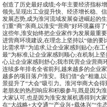
创造了历史最好成绩;今年主要经济指标
领先,呈现出工业提升快、经济增长稳、
发展态势,成为淮河流域发展奋进崛起的
们重“商”亲商,以淮安“营商”好环境赢得了
这些年,淮安始终把企业家作为发展最重要
进营商环境建设,在理念上坚持以“做的要
比需求早”为追求,让企业家感到贴心;在工
最”为标准,让企业家感到顺心;在机制上
心,让企业家感到舒心;我市民营企业营商
连续多年排名全省前列,越来越多的企业
越多的项目落户淮安。我们借“会”相邀,以
景提升了“大会”吸引力。淮河华商大会得
老朋友的热烈响应和积极参与,既是因为
大家认可,也是因为淮安发展机遇得到大家
在“大战略+大交通”“产业兴+载体兴”“生