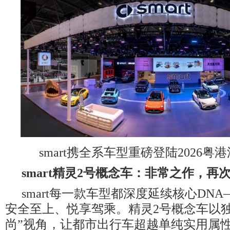
smart携全系车型重磅登陆2026
smart
精灵
2
号概念车：非常之作，再
smart每一款车型都深度延续核心DN
安全至上、悦享驾乘。精灵2号概念车以独
尚”视角，让都市出行车超越单纯实用属