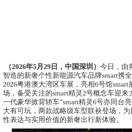
（
202
6
年
5
月
29
日，
中国深圳
）
今日，由
智造的新奢个性新能源汽车品牌smart携
2026粤港澳大湾区车展，亮相6号馆smar
场，备受关注的smart精灵2号概念车迎
一代豪华掀背轿车”smart精灵6号亦同
大有可玩，两款战略级车型联袂登场，为
性表达与实用价值的新奢出行新体验。