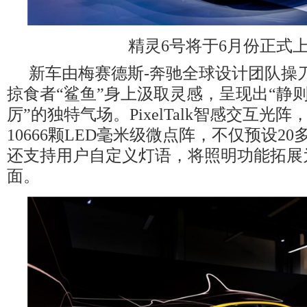
精灵6号将于6月份正式
新车由梅赛德斯-奔驰全球设计团队操
掠食者“鲨鱼”身上汲取灵感，呈现出“静
厉”的独特气场。PixelTalk智感交互光
10666颗LED毫米级微点阵，不仅预设2
还支持用户自定义灯语，将照明功能拓展
面。