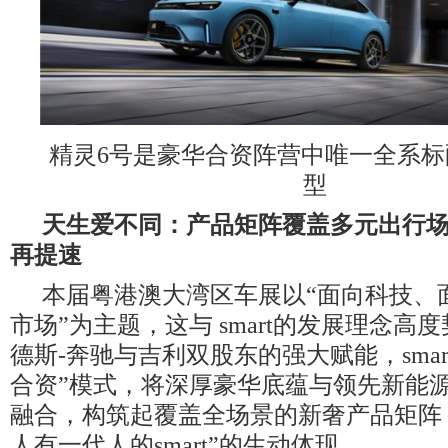
精灵6号是豪华合资阵营中唯一全系
型
天生爱不同：产品矩阵覆盖多元出行场
再提速
本届粤港澳大湾区车展以“面向科技、
市场”为主题，这与 smart的发展理念高
德斯-奔驰与吉利双股东的强大赋能，smar
合资”模式，将深厚豪华底蕴与领先新能
融合，构筑起覆盖全场景的新奢产品矩阵
人有一代人的smart”的生动体现。