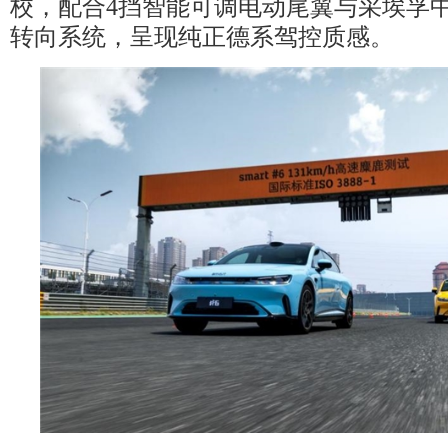
校，配合4挡智能可调电动尾翼与采埃孚
转向系统，呈现纯正德系驾控质感。