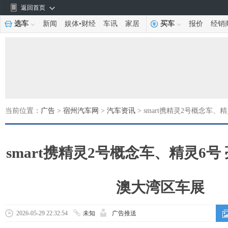
返回首页
选车
新闻
娱体
•
财经
车讯
家居
买车
报价
经销
当前位置：
广告
>
宿州汽车网
>
汽车资讯
> smart携精灵2号概念车、
smart携精灵2号概念车、精灵6号 
澳大湾区车展
2026-05-29 22:32:54
未知
广告推送