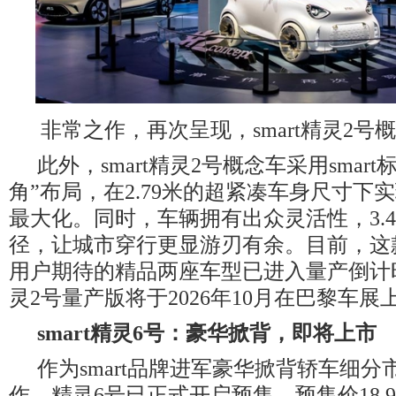
非常之作，再次呈现，smart精灵2号
此外，smart精灵2号概念车采用smar
角”布局，在2.79米的超紧凑车身尺寸下
最大化。同时，车辆拥有出众灵活性，3.4
径，让城市穿行更显游刃有余。目前，这
用户期待的精品两座车型已进入量产倒计时，
灵2号量产版将于2026年10月在巴黎车
smart
精灵
6
号：豪华掀背，即将上市
作为smart品牌进军豪华掀背轿车细
作，精灵6号已正式开启预售，预售价18.