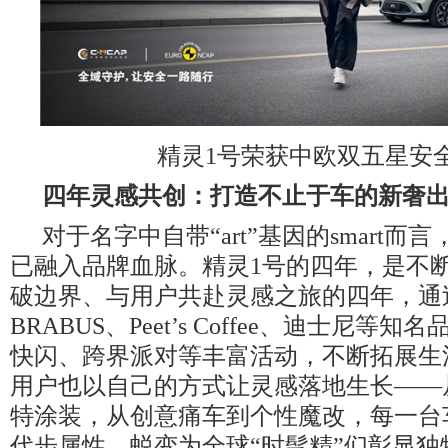
精灵1号荣获中欧双五星安
四年灵感共创：打造不止于车的新奢
对于名字中自带“art”基因的smart而
已融入品牌血脉。精灵1号的四年，是不
破边界、与用户共赴灵感之旅的四年，通
BRABUS、Peet’s Coffee、迪士尼等知
快闪、跨界派对等丰富活动，不断拓展生
用户也以自己的方式让灵感落地生长——
特涂装，从创意痛车到个性魔改，每一台
代步属性，蜕变为全球“时髦精”们彰显独