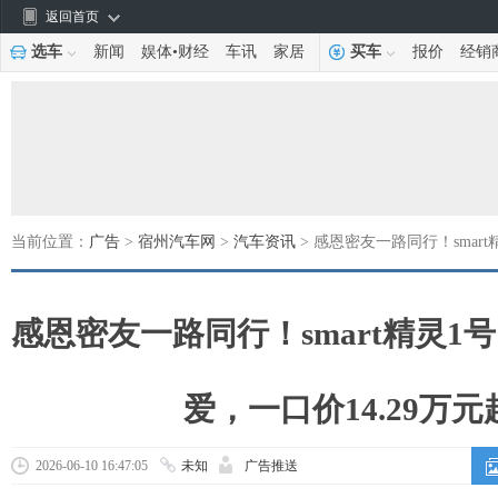
返回首页
选车
新闻
娱体
•
财经
车讯
家居
买车
报价
经销
当前位置：
广告
>
宿州汽车网
>
汽车资讯
> 感恩密友一路同行！smar
感恩密友一路同行！smart精灵1
爱，一口价14.29万元
2026-06-10 16:47:05
未知
广告推送