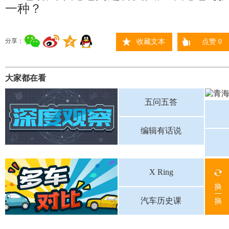
一种？
分享：
收藏文本
点赞
0
大家都在看
五问五答
编辑有话说
X Ring
汽车历史课