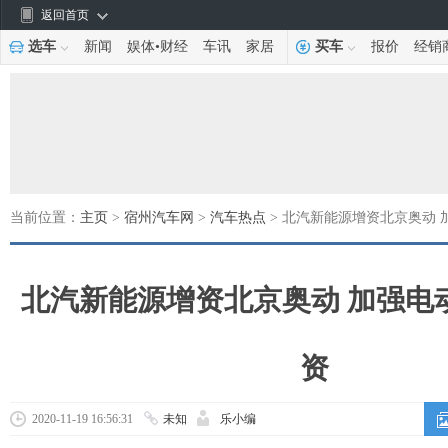
返回首页
选车
新闻
娱体
•
财经
车讯
家居
买车
报价
经销
当前位置：
主页
>
宿州汽车网
>
汽车热点
> 北汽新能源增资北京奥动
北汽新能源增资北京奥动 加强电
资
2020-11-19 16:56:31
未知
乐小编