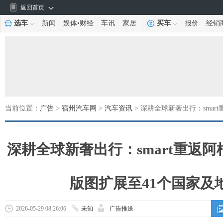
返回首页
选车
新闻
娱体
•
财经
车讯
家居
买车
报价
经销
当前位置：
广告
>
宿州汽车网
>
汽车资讯
> 深耕全球新奢出行：smar
深耕全球新奢出行：smart重返阿
版图扩展至41个国家及
2026-05-29 08:26:06
未知
广告推送